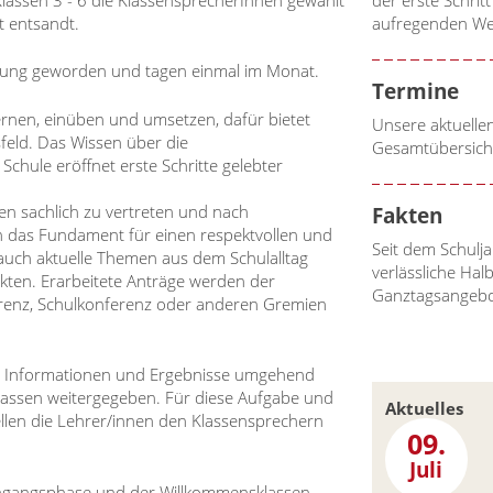
t entsandt.
aufregenden We
chtung geworden und tagen einmal im Monat.
Termine
en, einüben und umsetzen, dafür bietet
Unsere aktuelle
feld. Das Wissen über die
Gesamtübersich
chule eröffnet erste Schritte gelebter
n sachlich zu vertreten und nach
Fakten
 das Fundament für einen respektvollen und
Seit dem Schulja
uch aktuelle Themen aus dem Schulalltag
verlässliche Hal
kten. Erarbeitete Anträge werden der
Ganztagsangeb
renz, Schulkonferenz oder anderen Gremien
en Informationen und Ergebnisse umgehend
lassen weitergegeben. Für diese Aufgabe und
Aktuelles
ellen die Lehrer/innen den Klassensprechern
09.
Juli
ingangsphase und der Willkommensklassen