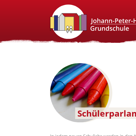
Schülerparla
In jedem neuen Schuljahr werden in den K