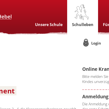
Unsere Schule
Schulleben
Für
Login
Online Kra
Bitte melden Sie
Kindes unverzüg
ment
Anmeldung 
Die Anmeldung d
lassen 3 - 6 die KlassensprecherInnen gewählt
der erste Schri