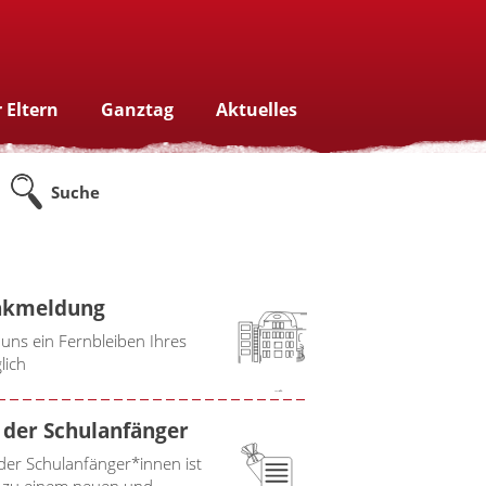
 Eltern
Ganztag
Aktuelles
Suche
nkmeldung
 uns ein Fernbleiben Ihres
lich
der Schulanfänger
er Schulanfänger*innen ist
tt zu einem neuen und