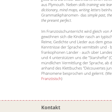
aus Plymouth. Neben
skills training
wie
lea
dicitionary, mind maps, writing letters
beinhal
Grammatikphänomen- das
simple past, th
the present perfect.
Im Französischunterricht wird gleich von 
gewöhnen sich die Kinder rasch an typisch
Reime, Gedichte und Lieder aus dem gesa
Kenntnisse der Sprache vermitteln und - b
frankophonen Länder - auch über Landesk
und 4 unterstützen uns die "Starshefte" 
mündlichen Vermittlung der Sprache, ab de
anhand des Klettbuches "Découvertes juni
Phänomene besprochen und gelernt. (Wei
Französisch
)
Kontakt