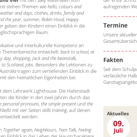
 drei stehen Themen wie
hello, colours and
aufregenden We
 weather and days
,
clothes, drinks, family and
nd the year
,
summer, Robin Hood, Happy
Termine
er
geben den Kindern einen Einblick in die
nglischsprachigen Raum.
Unsere aktuelle
Gesamtübersich
ikative und interkulturelle Kompetenz an
de Themenbereiche entwickelt:
back to school, at
y day, shopping, Jack and the beanstalk,
Fakten
g to Scotland, jobs.
Besonders die Lektionen zu
Seit dem Schulja
Australia
tragen zum vertiefenden Einblick in die
verlässliche Hal
it den heimatlichen Eigenheiten bei.
Ganztagsangeb
it dem Lehrwerk Lighthouse. Die Hafenstadt
ten die Kinder in den zwei Jahren durch das
e
personal pronouns, the simple present
und
the
ließt mit vier Seiten
skills training
, auf denen
Aktuelles
entwickelt werden.
09.
Juli
ln
Together again, Neighbours, Teen Talk, Feeling
ren Einblick in das Leben der Hauptcharaktere