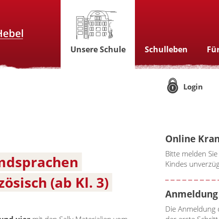
Unsere Schule
Schulleben
Für
Login
Online Kra
Bitte melden Sie
mdsprachen
Kindes unverzüg
ösisch (ab Kl. 3)
Anmeldung 
Die Anmeldung d
 und vier
mit den Sally Materialien vom
der erste Schri