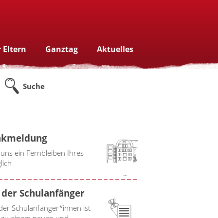
 Eltern
Ganztag
Aktuelles
Suche
nkmeldung
 uns ein Fernbleiben Ihres
lich
der Schulanfänger
er Schulanfänger*innen ist
tt zu einem neuen und