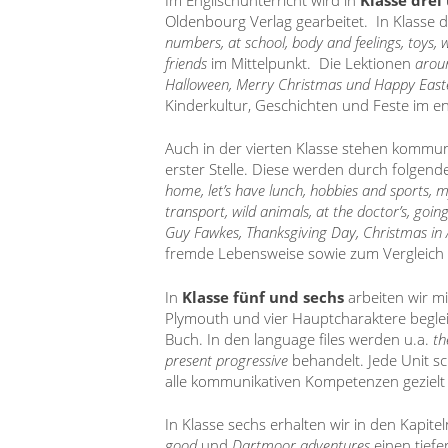
Oldenbourg Verlag gearbeitet. In Klasse
numbers, at school, body and feelings, toys,
friends
im Mittelpunkt. Die Lektionen
arou
Halloween, Merry Christmas und Happy East
Kinderkultur, Geschichten und Feste im e
Auch in der vierten Klasse stehen kommun
erster Stelle. Diese werden durch folgen
home, let’s have lunch, hobbies and sports, m
transport, wild animals, at the doctor’s, goin
Guy Fawkes, Thanksgiving Day, Christmas in 
fremde Lebensweise sowie zum Vergleich m
In
Klasse fünf und sechs
arbeiten wir m
Plymouth und vier Hauptcharaktere beglei
Buch. In den language files werden u.a.
th
present progressive
behandelt. Jede Unit sch
alle kommunikativen Kompetenzen gezielt 
In Klasse sechs erhalten wir in den Kapite
good
und
Dartmoor adventures
einen tiefe