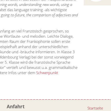
rning words, understanding new words, using a
tet das language training -als wichtigste
e going to-future, the comparison of adjectives and
Anfang an viel Französisch gesprochen, so
e Wortlaute- und melodien. Leichte Dialoge,
mten Raum der Frankophonie sollen erste
eispielhaft anhand der unterschiedlichen
unde und -bräuche informieren. In Klasse 3
(Oldenbourg Verlag) bei der sonst vorwiegend
r 5. Klasse wird die französische Sprache
or" vertieft und bewusst u.a. grammatikalische
tere Infos unter dem
Schwerpunkt
Anfahrt
Startseite